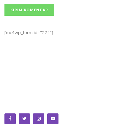
[mc4wp_form id="274"]
We bring you the best Premium WordPress Themes that
perfect for news, magazine, personal blog, etc. Check our
landing page for details.