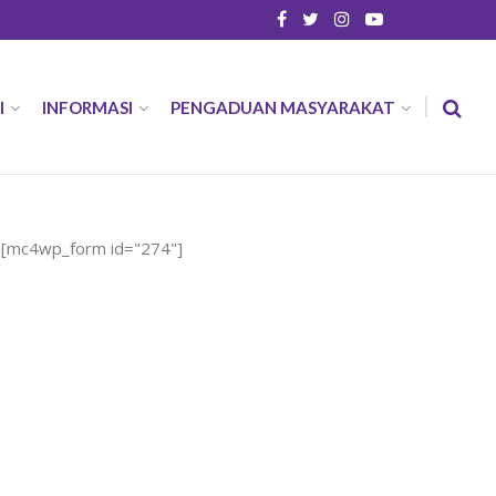
I
INFORMASI
PENGADUAN MASYARAKAT
[mc4wp_form id="274"]