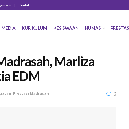
ganisasi
Kontak
MEDIA
KURIKULUM
KESISWAAN
HUMAS
PRESTAS
Madrasah, Marliza
tia EDM
0
giatan
,
Prestasi Madrasah