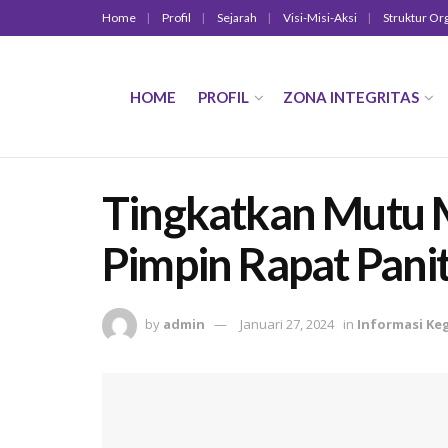
Home
Profil
Sejarah
Visi-Misi-Aksi
Struktur Or
HOME
PROFIL
ZONA INTEGRITAS
Tingkatkan Mutu 
Pimpin Rapat Pani
by
admin
Januari 27, 2024
in
Informasi Ke