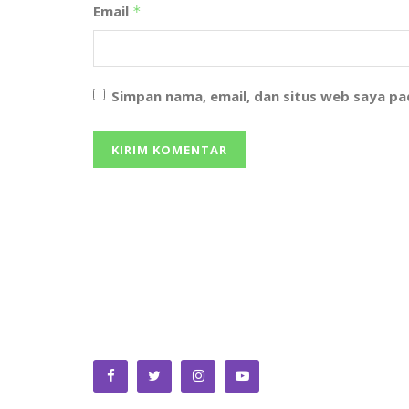
Email
*
Simpan nama, email, dan situs web saya p
We bring you the best Premium WordPress
Themes that perfect for news, magazine, persona
blog, etc. Check our landing page for details.