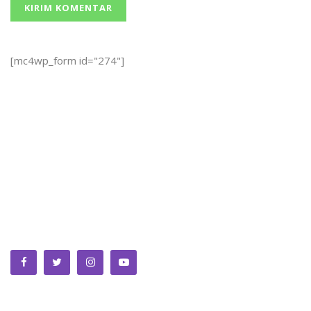
[mc4wp_form id="274"]
We bring you the best Premium WordPress Themes that
perfect for news, magazine, personal blog, etc. Check our
landing page for details.