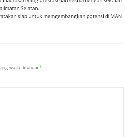
k madrasah yang prestasi dan sesuai dengan sekolah
limatan Selatan.
enyatakan siap untuk memgembangkan potensi di MAN
ang wajib ditandai
*