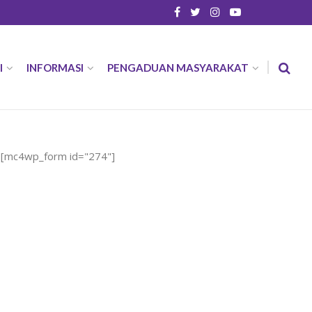
I
INFORMASI
PENGADUAN MASYARAKAT
[mc4wp_form id="274"]