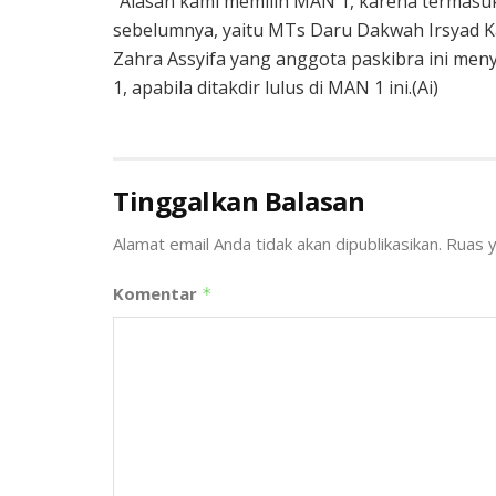
“Alasan kami memilih MAN 1, karena termasu
sebelumnya, yaitu MTs Daru Dakwah Irsyad Ka
Zahra Assyifa yang anggota paskibra ini m
1, apabila ditakdir lulus di MAN 1 ini.(Ai)
Tinggalkan Balasan
Alamat email Anda tidak akan dipublikasikan.
Ruas y
Komentar
*