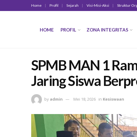
Home
Profil
Sejarah
Visi-Misi-Aksi
Struktur Or
HOME
PROFIL
ZONA INTEGRITAS
SPMB MAN 1 Ramai 
Jaring Siswa Berpr
by
admin
Mei 18, 2026
in
Kesiswaan