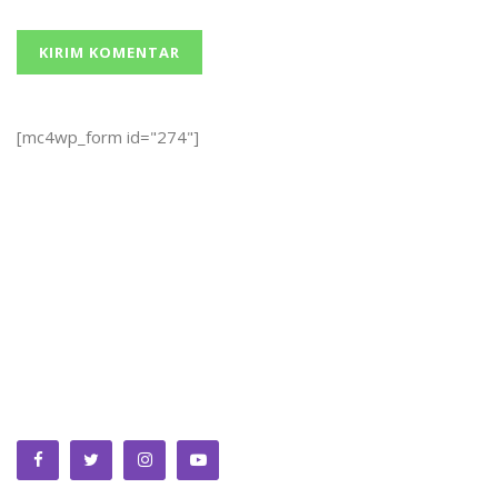
[mc4wp_form id="274"]
We bring you the best Premium WordPress Themes that
perfect for news, magazine, personal blog, etc. Check our
landing page for details.