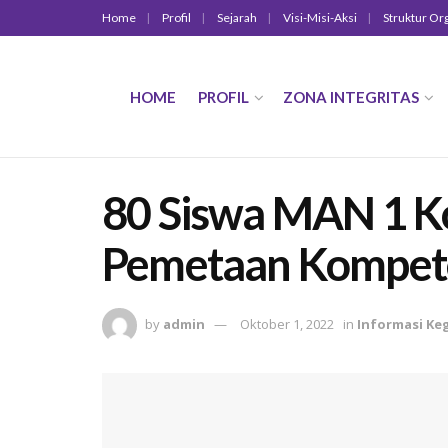
Home
Profil
Sejarah
Visi-Misi-Aksi
Struktur Or
HOME
PROFIL
ZONA INTEGRITAS
80 Siswa MAN 1 Ko
Pemetaan Kompe
by
admin
Oktober 1, 2022
in
Informasi Ke