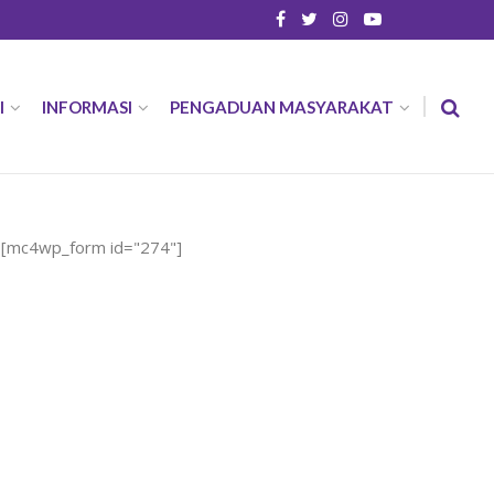
I
INFORMASI
PENGADUAN MASYARAKAT
[mc4wp_form id="274"]