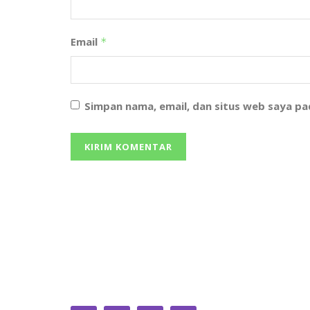
Email
*
Simpan nama, email, dan situs web saya p
We bring you the best Premium WordPress
Themes that perfect for news, magazine, persona
blog, etc. Check our landing page for details.