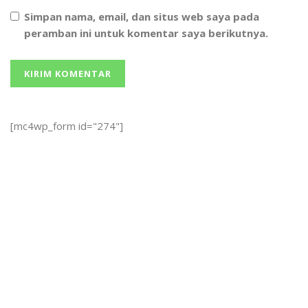
Simpan nama, email, dan situs web saya pada
peramban ini untuk komentar saya berikutnya.
[mc4wp_form id="274"]
We bring you the best Premium WordPress Themes that
perfect for news, magazine, personal blog, etc. Check our
landing page for details.