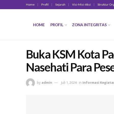
Home
Profil
Sejarah
Visi-Misi-Aksi
Struktur Or
HOME
PROFIL
ZONA INTEGRITAS
Buka KSM Kota Pa
Nasehati Para Pese
by
admin
Juli 1, 2024
in
Informasi Kegiata