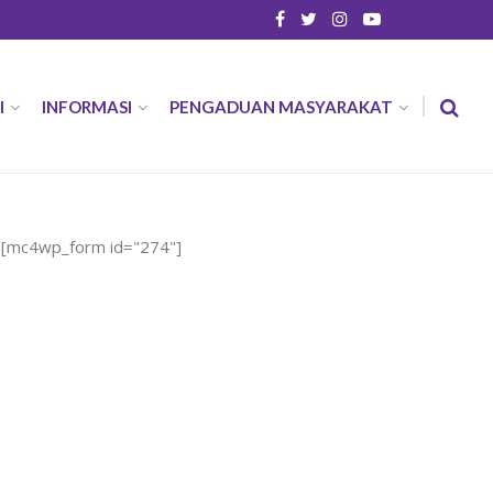
I
INFORMASI
PENGADUAN MASYARAKAT
[mc4wp_form id="274"]