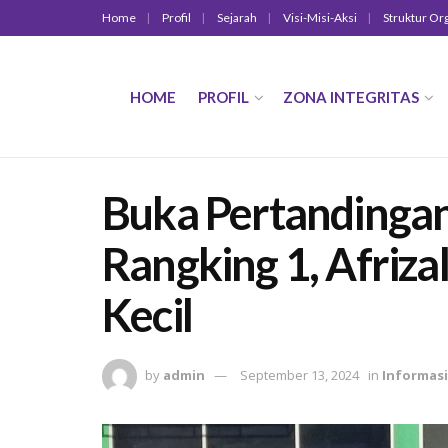
Home
Profil
Sejarah
Visi-Misi-Aksi
Struktur Or
HOME
PROFIL
ZONA INTEGRITAS
Buka Pertandinga
Rangking 1, Afriz
Kecil
by
admin
September 13, 2024
in
Informasi