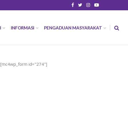
I
INFORMASI
PENGADUAN MASYARAKAT
[mc4wp_form id="274"]