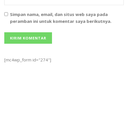
Simpan nama, email, dan situs web saya pada
peramban ini untuk komentar saya berikutnya.
[mc4wp_form id="274"]
We bring you the best Premium WordPress Themes that
perfect for news, magazine, personal blog, etc. Check our