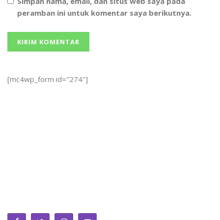
Simpan nama, email, dan situs web saya pada
peramban ini untuk komentar saya berikutnya.
[mc4wp_form id="274"]
We bring you the best Premium WordPress Themes that
perfect for news, magazine, personal blog, etc. Check our
landing page for details.