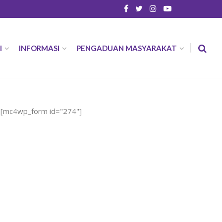
I
INFORMASI
PENGADUAN MASYARAKAT
[mc4wp_form id="274"]