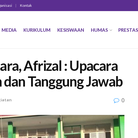
ganisasi
Kontak
MEDIA
KURIKULUM
KESISWAAN
HUMAS
PRESTAS
ra, Afrizal : Upacara
in dan Tanggung Jawab
0
giatan