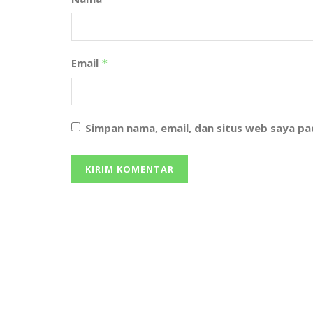
Email
*
Simpan nama, email, dan situs web saya p
We bring you the best Premium WordPress
Themes that perfect for news, magazine, persona
blog, etc. Check our landing page for details.