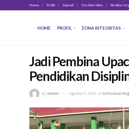
Home
Profil
Sejarah
Visi-Misi-Aksi
Struktur Or
HOME
PROFIL
ZONA INTEGRITAS
Jadi Pembina Upaca
Pendidikan Disipl
by
admin
Agustus 5, 2025
in
Informasi Ke