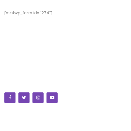
[mc4wp_form id="274"]
We bring you the best Premium WordPress Themes that
perfect for news, magazine, personal blog, etc. Check our
landing page for details.