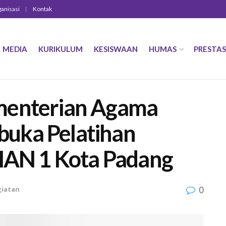
ganisasi
Kontak
MEDIA
KURIKULUM
KESISWAAN
HUMAS
PRESTAS
menterian Agama
uka Pelatihan
 MAN 1 Kota Padang
0
giatan