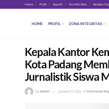
Home
Profil
Sejarah
Visi-Misi-Aksi
Struktur Or
HOME
PROFIL
ZONA INTEGRITAS
Kepala Kantor Ke
Kota Padang Memb
Jurnalistik Siswa
by
admin
Januari 31, 2022
in
Informasi Ke