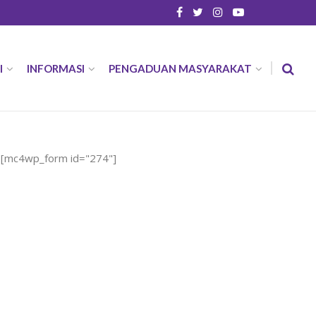
I
INFORMASI
PENGADUAN MASYARAKAT
[mc4wp_form id="274"]