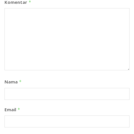
Komentar
*
Nama
*
Email
*