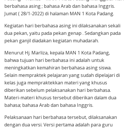
berbahasa asing ; bahasa Arab dan bahasa Inggris.
Jumat ( 28/1-2022) di halaman MAN 1 Kota Padang.
Kegiatan hari berbahasa asing ini dilaksanakan sekali
dua pekan, yaitu pada pekan genap . Sedangkan pada
pekan ganjil diadakan kegiatan muhadarah.
Menurut Hj. Marliza, kepala MAN 1 Kota Padang,
bahwa tujuan hari berbahasa ini adalah untuk
meningkatkan kemahiran berbahasa asing siswa.
Selain mempraktek pelajaran yang sudah dipelajari di
kelas juga mempraktekkan materi yang khusus
diberikan sebelum pelaksanakan hari berbahasa.
Materi-materi khusus tersebut diberikan dalam dua
bahasa; bahasa Arab dan bahasa Inggris.
Pelaksanaan hari berbahasa tersebut, dilaksanakan
dengan dua versi. Versi pertama adalah para guru