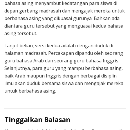
bahasa asing menyambut kedatangan para siswa di
depan gerbang madrasah dan mengajak mereka untuk
berbahasa asing yang dikuasai gurunya. Bahkan ada
diantara guru tersebut yang menguasai kedua bahasa
asing tersebut.
Lanjut beliau, versi kedua adalah dengan duduk di
halaman madrasah. Percakapan dipandu oleh seorang
guru bahasa Arab dan seorang guru bahasa Inggris.
Selanjutnya, para guru yang mampu berbahasa asing,
baik Arab maupun Inggris dengan berbagai disiplin
ilmu akan duduk bersama siswa dan mengajak mereka
untuk berbahasa asing.
Tinggalkan Balasan