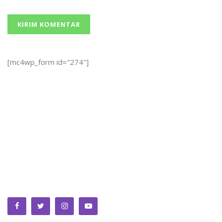
[mc4wp_form id="274"]
We bring you the best Premium WordPress Themes that
perfect for news, magazine, personal blog, etc. Check our
landing page for details.