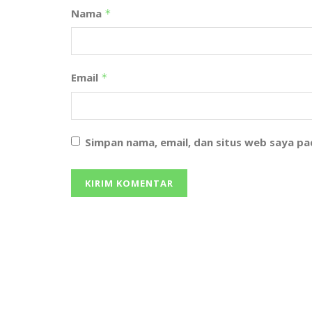
Nama
*
Email
*
Simpan nama, email, dan situs web saya p
We bring you the best Premium WordPress
Themes that perfect for news, magazine, persona