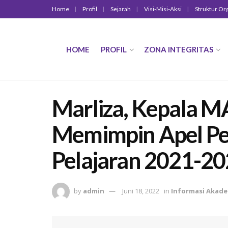
Home
Profil
Sejarah
Visi-Misi-Aksi
Struktur Or
HOME
PROFIL
ZONA INTEGRITAS
Marliza, Kepala M
Memimpin Apel Pe
Pelajaran 2021-2
by
admin
Juni 18, 2022
in
Informasi Akad