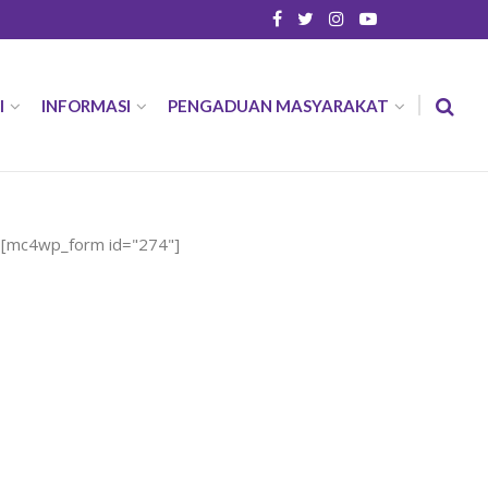
I
INFORMASI
PENGADUAN MASYARAKAT
[mc4wp_form id="274"]