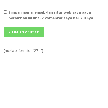
Simpan nama, email, dan situs web saya pada
peramban ini untuk komentar saya berikutnya.
[mc4wp_form id="274"]
We bring you the best Premium WordPress Themes that
perfect for news, magazine, personal blog, etc. Check our