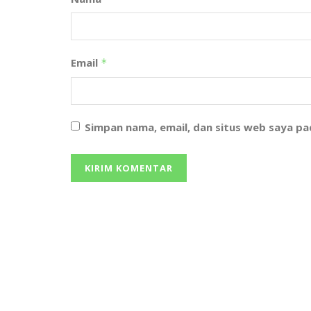
Email
*
Simpan nama, email, dan situs web saya p
We bring you the best Premium WordPress
Themes that perfect for news, magazine, persona
blog, etc. Check our landing page for details.