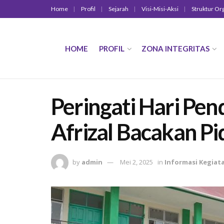
Home
Profil
Sejarah
Visi-Misi-Aksi
Struktur Or
HOME
PROFIL
ZONA INTEGRITAS
Peringati Hari Pen
Afrizal Bacakan 
by
admin
Mei 2, 2025
in
Informasi Kegiat