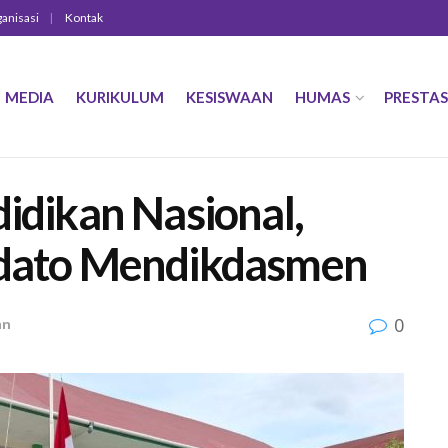
ganisasi
Kontak
MEDIA
KURIKULUM
KESISWAAN
HUMAS
PRESTAS
didikan Nasional,
Pidato Mendikdasmen
0
an