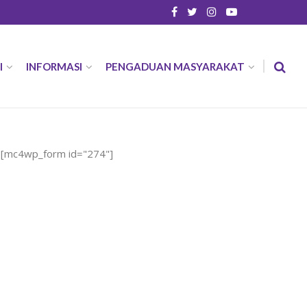
I
INFORMASI
PENGADUAN MASYARAKAT
[mc4wp_form id="274"]