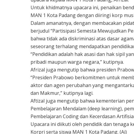
Untuk khidmatnya upacara ini, penaikan ben
MAN 1 Kota Padang dengan diiringi korp musi
Dalam amanatnya, dengan membacakan pidat
berjudul “Partisipasi Semesta Mewujudkan P
bahwa tidak ada diskriminasi atas dasar agam
seseorang terhalang mendapatkan pendidika
“Pendidikan adalah hak asasi dan hak sipil yan
pribadi maupun warga negara,” kutipnya.
Afrizal juga mengutip bahwa presiden Prabo
“Presiden Prabowo berkomitmen untuk memb
aktor dan agen perubahan yang mengantarkan
dan Makmur,” kutipnya lagi.
Aftizal juga mengutip bahwa kementerian p
Pembelajaran Mendalam (deep learning), pe
Pembelajaran Coding dan Kecerdasan Artifisial 
Upacara ini diikuti oleh pendidik dan tenag
Korpri serta siswa MAN 1 Kota Padang. (Ai)