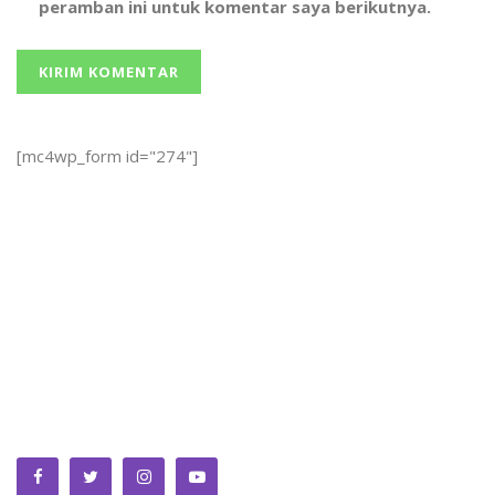
peramban ini untuk komentar saya berikutnya.
[mc4wp_form id="274"]
We bring you the best Premium WordPress Themes that
perfect for news, magazine, personal blog, etc. Check our
landing page for details.