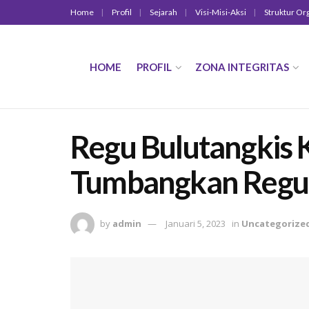
Home
Profil
Sejarah
Visi-Misi-Aksi
Struktur Or
HOME
PROFIL
ZONA INTEGRITAS
Regu Bulutangkis
Tumbangkan Regu
by
admin
Januari 5, 2023
in
Uncategorize