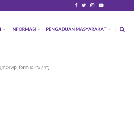
I
INFORMASI
PENGADUAN MASYARAKAT
[mc4wp_form id="274"]