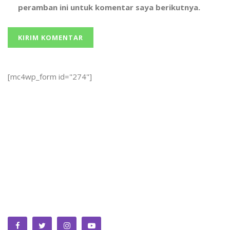
peramban ini untuk komentar saya berikutnya.
[mc4wp_form id="274"]
We bring you the best Premium WordPress Themes that
perfect for news, magazine, personal blog, etc. Check our
landing page for details.