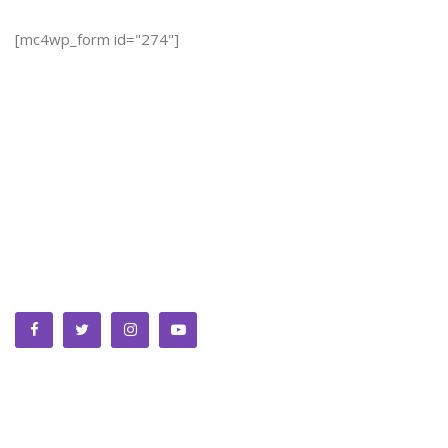
[mc4wp_form id="274"]
We bring you the best Premium WordPress Themes that
perfect for news, magazine, personal blog, etc. Check our
landing page for details.