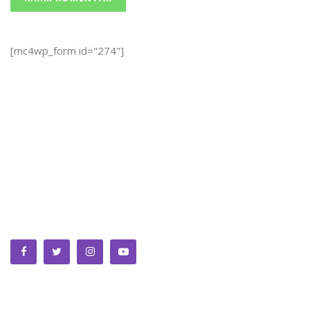
[mc4wp_form id="274"]
We bring you the best Premium WordPress Themes that
perfect for news, magazine, personal blog, etc. Check our
landing page for details.