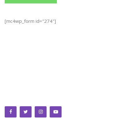
[mc4wp_form id="274"]
We bring you the best Premium WordPress Themes that
perfect for news, magazine, personal blog, etc. Check our
landing page for details.