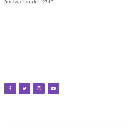
[mc4wp_form id="274"]
We bring you the best Premium WordPress Themes that
perfect for news, magazine, personal blog, etc. Check our
landing page for details.