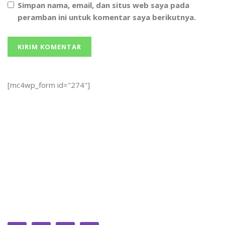
Simpan nama, email, dan situs web saya pada
peramban ini untuk komentar saya berikutnya.
[mc4wp_form id="274"]
We bring you the best Premium WordPress Themes that
perfect for news, magazine, personal blog, etc. Check our
landing page for details.