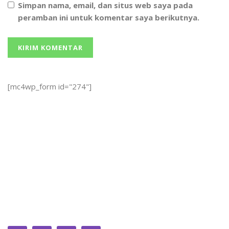
Simpan nama, email, dan situs web saya pada
peramban ini untuk komentar saya berikutnya.
[mc4wp_form id="274"]
We bring you the best Premium WordPress Themes that
perfect for news, magazine, personal blog, etc. Check our
landing page for details.