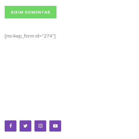
[mc4wp_form id="274"]
We bring you the best Premium WordPress Themes that
perfect for news, magazine, personal blog, etc. Check our
landing page for details.